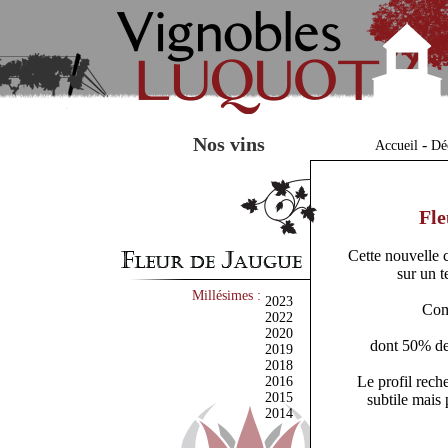
Nos vins
-
Accueil
Dé
Fle
Cette nouvelle c
sur un t
Millésimes :
2023
Com
2022
2020
dont 50% de
2019
2018
Le profil rech
2016
2015
subtile mais 
2014